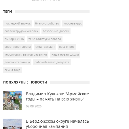
ТЕГИ
последний звонок
благоустройство
коронавирус
славен трудом человек
безопсные дороги
выборы 2016
тебе салютуем победа
спортивная арена
сход граждан
наш опрос
территория: вектор развития
наша новая школа
долгожительница
рабочий визит депутата
семья года
ПОПУЛЯРНЫЕ НОВОСТИ
Владимир Кульков: "Армейские
годы – память на всю жизнь"
02.08.2026
В Бердюжском округе началась
уборочная кампания