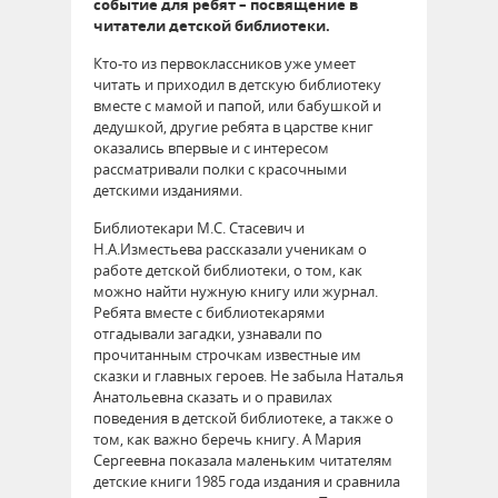
событие для ребят – посвящение в
читатели детской библиотеки.
Кто-то из первоклассников уже умеет
читать и приходил в детскую библиотеку
вместе с мамой и папой, или бабушкой и
дедушкой, другие ребята в царстве книг
оказались впервые и с интересом
рассматривали полки с красочными
детскими изданиями.
Библиотекари М.С. Стасевич и
Н.А.Изместьева рассказали ученикам о
работе детской библиотеки, о том, как
можно найти нужную книгу или журнал.
Ребята вместе с библиотекарями
отгадывали загадки, узнавали по
прочитанным строчкам известные им
сказки и главных героев. Не забыла Наталья
Анатольевна сказать и о правилах
поведения в детской библиотеке, а также о
том, как важно беречь книгу. А Мария
Сергеевна показала маленьким читателям
детские книги 1985 года издания и сравнила