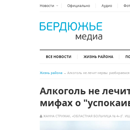
Новости
Официально
Аудио
Фо
ВСЕ НОВОСТИ
ЖИЗНЬ РАЙОНА
П
Жизнь района
→
Алкоголь не лечит нервы: разбираемся
Алкоголь не лечи
мифах о "успока
ЖАННА СТРИЖАК, «ОБЛАСТНАЯ БОЛЬНИЦА № 4» (Г. И