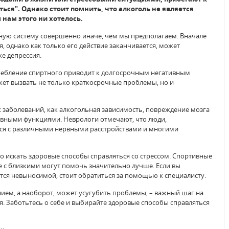
ться". Однако стоит помнить, что алкоголь не является
 нам этого ни хотелось.
вную систему совершенно иначе, чем мы предполагаем. Вначале
, однако как только его действие заканчивается, может
е депрессия.
ребление спиртного приводит к долгосрочным негативным
жет вызвать не только краткосрочные проблемы, но и
х заболеваний, как алкогольная зависимость, повреждение мозга
тивными функциями. Неврологи отмечают, что люди,
ся с различными нервными расстройствами и многими
о искать здоровые способы справляться со стрессом. Спортивные
е с близкими могут помочь значительно лучше. Если вы
ится невыносимой, стоит обратиться за помощью к специалисту.
нием, а наоборот, может усугубить проблемы, – важный шаг на
я. Заботьтесь о себе и выбирайте здоровые способы справляться