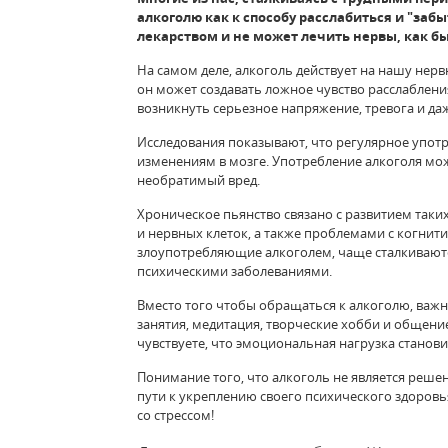
алкоголю как к способу расслабиться и "забы
лекарством и не может лечить нервы, как бы
На самом деле, алкоголь действует на нашу нер
он может создавать ложное чувство расслабления
возникнуть серьезное напряжение, тревога и даж
Исследования показывают, что регулярное упот
изменениям в мозге. Употребление алкоголя мо
необратимый вред.
Хроническое пьянство связано с развитием таки
и нервных клеток, а также проблемами с когни
злоупотребляющие алкоголем, чаще сталкивают
психическими заболеваниями.
Вместо того чтобы обращаться к алкоголю, важн
занятия, медитация, творческие хобби и общени
чувствуете, что эмоциональная нагрузка станов
Понимание того, что алкоголь не является реше
пути к укреплению своего психического здоровь
со стрессом!