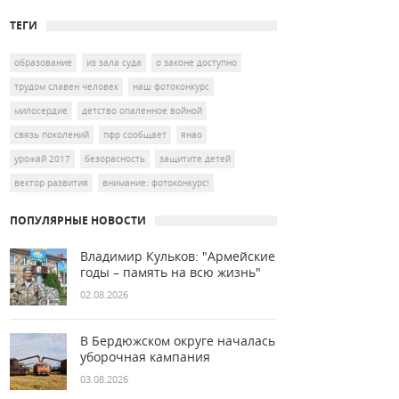
ТЕГИ
образование
из зала суда
о законе доступно
трудом славен человек
наш фотоконкурс
милосердие
детство опаленное войной
связь поколений
пфр сообщает
янао
урожай 2017
безорасность
защитите детей
вектор развития
внимание: фотоконкурс!
ПОПУЛЯРНЫЕ НОВОСТИ
Владимир Кульков: "Армейские
годы – память на всю жизнь"
02.08.2026
В Бердюжском округе началась
уборочная кампания
03.08.2026