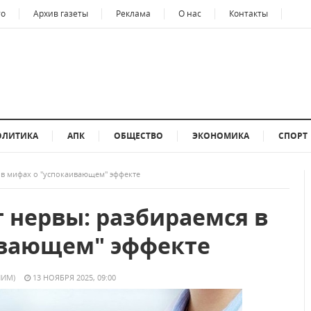
то
Архив газеты
Реклама
О нас
Контакты
ОЛИТИКА
АПК
ОБЩЕСТВО
ЭКОНОМИКА
СПОРТ
 в мифах о "успокаивающем" эффекте
т нервы: разбираемся в
ивающем" эффекте
ШИМ)
13 НОЯБРЯ 2025, 09:00