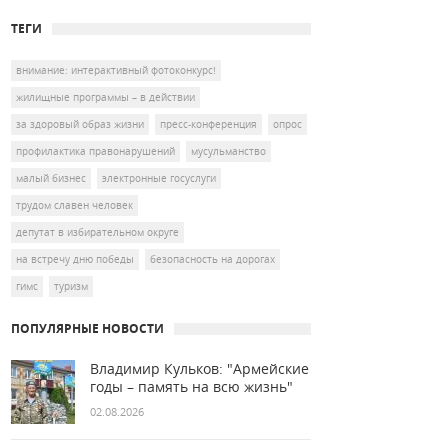
ТЕГИ
внимание: интерактивный фотоконкурс!
жилищные программы – в действии
за здоровый образ жизни
пресс-конференция
опрос
профилактика правонарушений
мусульманство
малый бизнес
электронные госуслуги
трудом славен человек
депутат в избирательном округе
на встречу дню победы
безопасность на дорогах
гимс
туризм
ПОПУЛЯРНЫЕ НОВОСТИ
Владимир Кульков: "Армейские
годы – память на всю жизнь"
02.08.2026