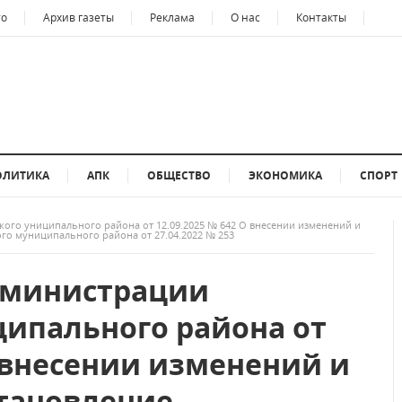
то
Архив газеты
Реклама
О нас
Контакты
ОЛИТИКА
АПК
ОБЩЕСТВО
ЭКОНОМИКА
СПОРТ
ого униципального района от 12.09.2025 № 642 О внесении изменений и
о муниципального района от 27.04.2022 № 253
дминистрации
ипального района от
О внесении изменений и
тановление