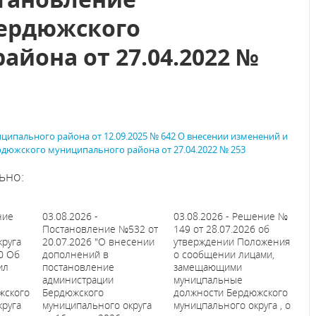
ердюжского
айона от 27.04.2022 №
ипального района от 12.09.2025 № 642 О внесении изменений и
дюжского муниципального района от 27.04.2022 № 253
ьно:
ние
03.08.2026 -
03.08.2026 - Решение №
Постановление №532 от
149 от 28.07.2026 об
круга
20.07.2026 "О внесении
утверждении Положения
0 Об
дополнений в
о сообщении лицами,
ил
постановление
замещающими
администрации
муницпальные
жского
Бердюжского
должности Бердюжского
круга
муниципального округа
муницпального округа , о