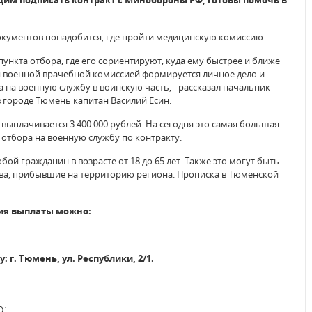
м подписать контракт с Минобороны РФ, готовы помочь в
документов понадобится, где пройти медицинскую комиссию.
пункта отбора, где его сориентируют, куда ему быстрее и ближе
я военной врачебной комиссией формируется личное дело и
 на военную службу в воинскую часть, - рассказал начальник
в городе Тюмень капитан Василий Есин.
выплачивается 3 400 000 рублей. На сегодня это самая большая
 отбора на военную службу по контракту.
й гражданин в возрасте от 18 до 65 лет. Также это могут быть
тва, прибывшие на территорию региона. Прописка в Тюменской
ия выплаты можно:
: г. Тюмень, ул. Республики, 2/1.
о: