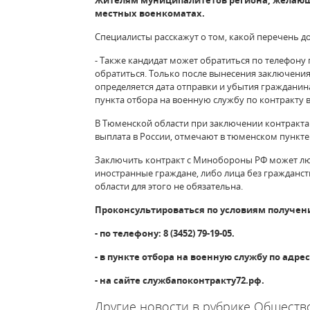
Жителям муниципалитетов региона, желающи
местных военкоматах.
Специалисты расскажут о том, какой перечень 
- Также кандидат может обратиться по телефону 
обратиться. Только после вынесения заключени
определяется дата отправки и убытия гражданина
пункта отбора на военную службу по контракту 
В Тюменской области при заключении контракта 
выплата в России, отмечают в тюменском пункте
Заключить контракт с Минобороны РФ может любо
иностранные граждане, либо лица без гражданс
области для этого не обязательна.
Проконсультироваться по условиям получен
- по телефону: 8 (3452) 79-19-05.
- в пункте отбора на военную службу по адресу
- на сайте службапоконтракту72.рф.
Другие новости в рубрике Обществ