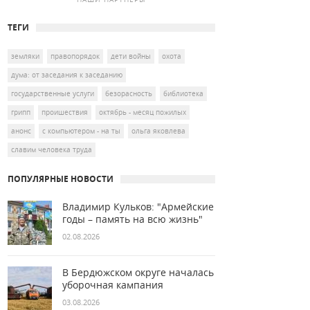
ТЕГИ
земляки
правопорядок
дети войны
охота
дума: от заседания к заседанию
государственные услуги
безорасность
библиотека
грипп
проишествия
октябрь - месяц пожилых
анонс
с компьютером - на ты
ольга яковлева
славим человека труда
ПОПУЛЯРНЫЕ НОВОСТИ
Владимир Кульков: "Армейские
годы – память на всю жизнь"
02.08.2026
В Бердюжском округе началась
уборочная кампания
03.08.2026