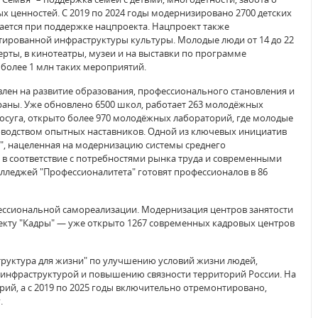
 ценностей. С 2019 по 2024 годы модернизировано 2700 детских
ается при поддержке нацпроекта. Нацпроект также
ированной инфраструктуры культуры. Молодые люди от 14 до 22
ерты, в кинотеатры, музеи и на выставки по программе
 более 1 млн таких мероприятий.
лен на развитие образования, профессионального становления и
раны. Уже обновлено 6500 школ, работает 263 молодёжных
досуга, открыто более 970 молодёжных лабораторий, где молодые
оводством опытных наставников. Одной из ключевых инициатив
", нацеленная на модернизацию системы среднего
 в соответствие с потребностями рынка труда и современными
лледжей "Профессионалитета" готовят профессионалов в 86
фессиональной самореализации. Модернизация центров занятости
кту "Кадры" — уже открыто 1267 современных кадровых центров
руктура для жизни" по улучшению условий жизни людей,
инфраструктурой и повышению связности территорий России. На
рий, а с 2019 по 2025 годы включительно отремонтировано,
.