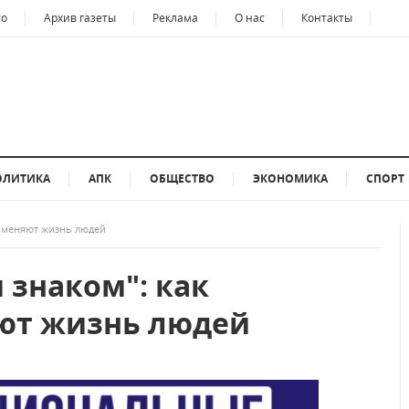
то
Архив газеты
Реклама
О нас
Контакты
ОЛИТИКА
АПК
ОБЩЕСТВО
ЭКОНОМИКА
СПОРТ
ы меняют жизнь людей
м знаком": как
ют жизнь людей