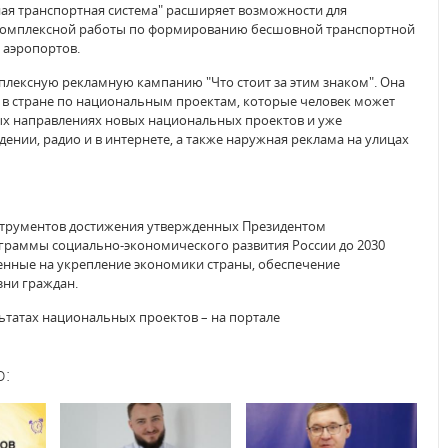
ная транспортная система" расширяет возможности для
х комплексной работы по формированию бесшовной транспортной
 аэропортов.
лексную рекламную кампанию "Что стоит за этим знаком". Она
в стране по национальным проектам, которые человек может
ых направлениях новых национальных проектов и уже
ении, радио и в интернете, а также наружная реклама на улицах
струментов достижения утвержденных Президентом
граммы социально-экономического развития России до 2030
енные на укрепление экономики страны, обеспечение
зни граждан.
татах национальных проектов – на портале
о: