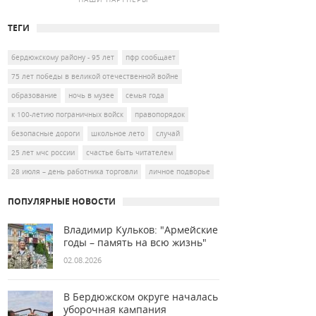
ТЕГИ
бердюжскому району - 95 лет
пфр сообщает
75 лет победы в великой отечественной войне
образование
ночь в музее
семья года
к 100-летию пограничных войск
правопорядок
безопасные дороги
школьное лето
случай
25 лет мчс россии
счастье быть читателем
28 июля – день работника торговли
личное подворье
ПОПУЛЯРНЫЕ НОВОСТИ
Владимир Кульков: "Армейские
годы – память на всю жизнь"
02.08.2026
В Бердюжском округе началась
уборочная кампания