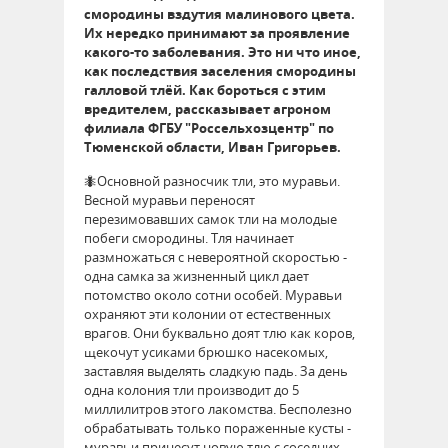
смородины вздутия малинового цвета.
Их нередко принимают за проявление
какого-то заболевания. Это ни что иное,
как последствия заселения смородины
галловой тлёй. Как бороться с этим
вредителем, рассказывает агроном
филиала ФГБУ "Россельхозцентр" по
Тюменской области, Иван Григорьев.
🐜Основной разносчик тли, это муравьи.
Весной муравьи переносят
перезимовавших самок тли на молодые
побеги смородины. Тля начинает
размножаться с невероятной скоростью -
одна самка за жизненный цикл дает
потомство около сотни особей. Муравьи
охраняют эти колонии от естественных
врагов. Они буквально доят тлю как коров,
щекочут усиками брюшко насекомых,
заставляя выделять сладкую падь. За день
одна колония тли производит до 5
миллилитров этого лакомства. Бесполезно
обрабатывать только пораженные кусты -
муравьи принесут новую тлю с соседних