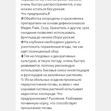
очень быстро распространяются, и мы
можем остаться без урожая.
Что предпринять❓
🍇Обработка смородины и крыжовника
препаратами на основе дифеноконазола:
Медея, Раёк, Скор, Хранитель и другие, срок
ожидания позволяет использовать
фунгицид до начала сбора урожая.
🍓На клубнике необходимо удалить и
уничтожить поражённые ягоды, так как
идёт полноценный сбор.
🐜Тля на плодовых и декоративных
культурах, в такую погоду, очень быстро
развивается, поэтому рекомендую
использовать баковые смеси инсектицидов
и фунгицидов на заселённых растениях.
💦 Из-за обильных осадков произошло
переуплотнение почвы, в связи с чем
корневая система растений испытывает
недостаток кислорода. Что
предпринимаем? Рыхление. Разбиваем
почвенную корку, что способствует
просыханию почвы.