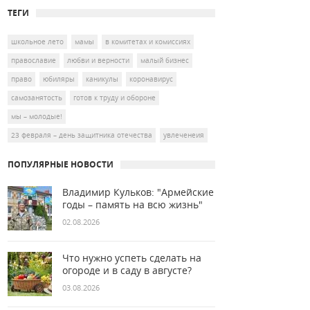
ТЕГИ
школьное лето
мамы
в комитетах и комиссиях
православие
любви и верности
малый бизнес
право
юбиляры
каникулы
коронавирус
самозанятость
готов к труду и обороне
мы – молодые!
23 февраля – день защитника отечества
увлеченеия
ПОПУЛЯРНЫЕ НОВОСТИ
Владимир Кульков: "Армейские
годы – память на всю жизнь"
02.08.2026
Что нужно успеть сделать на
огороде и в саду в августе?
03.08.2026