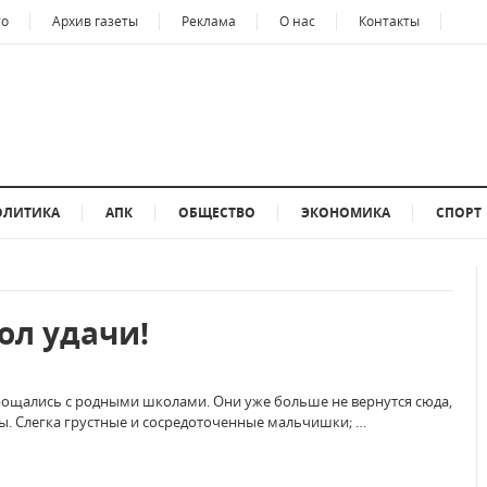
то
Архив газеты
Реклама
О нас
Контакты
ОЛИТИКА
АПК
ОБЩЕСТВО
ЭКОНОМИКА
СПОРТ
ол удачи!
рощались с родными школами. Они уже больше не вернутся сюда,
ты. Слегка грустные и сосредоточенные мальчишки; …