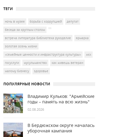
ТЕГИ
ночь в музее
борьба с коррупцией
депутат
беседа за круглым столом
встреча литература библиотека рукоделие
ярмарка
золотая осень жизни
«семейные ценности и инфраструктура культуры»
жкх
госуслуги
мусульманство
как живешь ветеран
малому бизнесу
здоровье
ПОПУЛЯРНЫЕ НОВОСТИ
Владимир Кульков: "Армейские
годы – память на всю жизнь"
02.08.2026
В Бердюжском округе началась
уборочная кампания