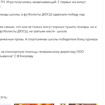
ПЧ. Игра получилась захватывающей. С первых же минут
.
команды школы, а футболисты ДЮСШ одержали победу над
 тем самым, что они не только могут хорошо тушить пожары, но и
утболисты ДЮСШ, на третьем месте - школа.
денежные призы. А спортсменам школы победители блиц-турнира
ь за спонсорскую помощь генеральному директору ООО
ьевское" С.Ф.Киселеву.
знь: