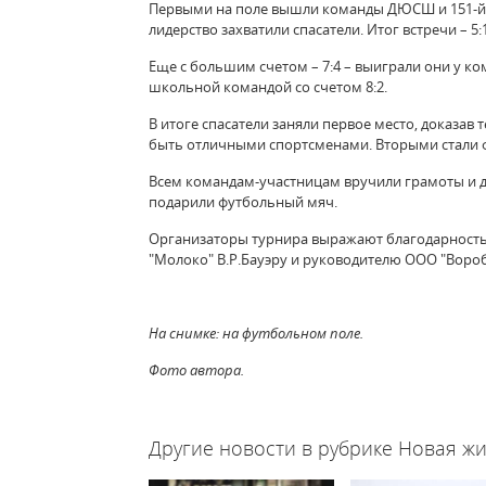
Первыми на поле вышли команды ДЮСШ и 151-й 
лидерство захватили спасатели. Итог встречи – 5:1
Еще с большим счетом – 7:4 – выиграли они у 
школьной командой со счетом 8:2.
В итоге спасатели заняли первое место, доказав
быть отличными спортсменами. Вторыми стали ф
Всем командам-участницам вручили грамоты и 
подарили футбольный мяч.
Организаторы турнира выражают благодарност
"Молоко" В.Р.Бауэру и руководителю ООО "Вороб
На снимке: на футбольном поле.
Фото автора.
Другие новости в рубрике Новая жи