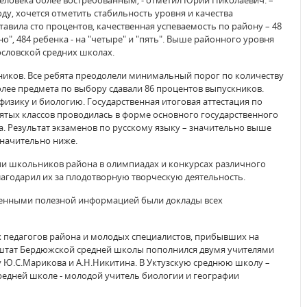
еловека более востребованным, - отметил Юрий Николаевич. –
у, хочется отметить стабильность уровня и качества
авила сто процентов, качественная успеваемость по району – 48
о", 484 ребенка - на "четыре" и "пять". Выше районного уровня
ословской средних школах.
скников. Все ребята преодолели минимальный порог по количеству
олее предмета по выбору сдавали 86 процентов выпускников.
изику и биологию. Государственная итоговая аттестация по
тых классов проводилась в форме основного государственного
а. Результат экзаменов по русскому языку – значительно выше
значительно ниже.
и школьников района в олимпиадах и конкурсах различного
лагодарил их за плодотворную творческую деятельность.
енными полезной информацией были доклады всех
 педагогов района и молодых специалистов, прибывших на
 штат Бердюжской средней школы пополнился двумя учителями
у Ю.С.Марикова и А.Н.Никитина. В Уктузскую среднюю школу –
средней школе - молодой учитель биологии и географии