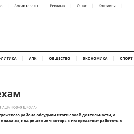
то
Архив газеты
Реклама
О нас
Контакты
ОЛИТИКА
АПК
ОБЩЕСТВО
ЭКОНОМИКА
СПОРТ
ехам
«НАША НОВАЯ ШКОЛА»
рдюжского района обсудили итоги своей деятельности, а
е задачи, над решением которых им предстоит работать в