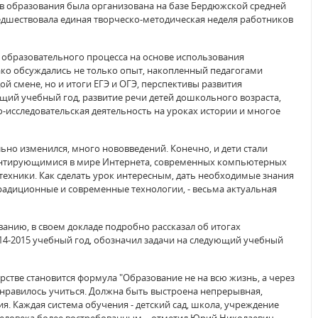
в образования была организована на базе Бердюжской средней
дшествовала единая творческо-методическая неделя работников
 образовательного процесса на основе использования
ко обсуждались не только опыт, накопленный педагогами
й смене, но и итоги ЕГЭ и ОГЭ, перспективы развития
ий учебный год, развитие речи детей дошкольного возраста,
-исследовательская деятельность на уроках истории и многое
ьно изменился, много нововведений. Конечно, и дети стали
ентирующимися в мире Интернета, современных компьютерных
ехники. Как сделать урок интересным, дать необходимые знания
традиционные и современные технологии, - весьма актуальная
ванию, в своем докладе подробно рассказал об итогах
14-2015 учебный год, обозначил задачи на следующий учебный
стве становится формула "Образование не на всю жизнь, а через
 нравилось учиться. Должна быть выстроена непрерывная,
я. Каждая система обучения - детский сад, школа, учреждение