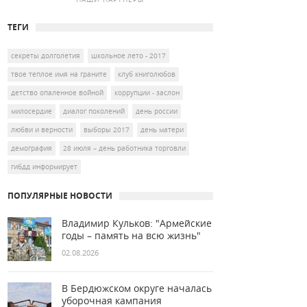
ТЕГИ
секреты долголетия
школьное лето - 2017
твое теплое имя на граните
клуб книголюбов
детство опаленное войной
коррупции - заслон
милосердие
диалог поколений
день россии
любви и верности
выборы 2017
день матери
демография
28 июля – день работника торговли
гибдд информирует
ПОПУЛЯРНЫЕ НОВОСТИ
Владимир Кульков: "Армейские
годы – память на всю жизнь"
02.08.2026
В Бердюжском округе началась
уборочная кампания