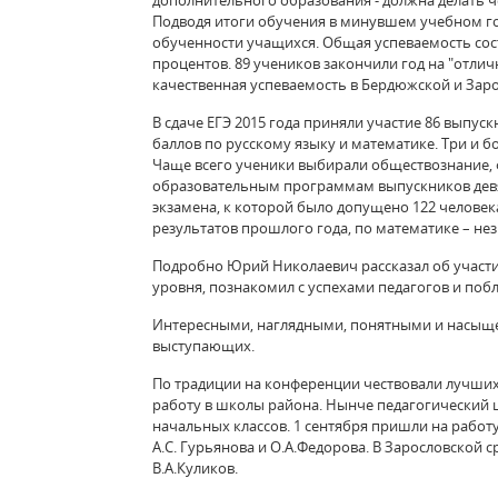
дополнительного образования - должна делать ч
Подводя итоги обучения в минувшем учебном год
обученности учащихся. Общая успеваемость сост
процентов. 89 учеников закончили год на "отличн
качественная успеваемость в Бердюжской и Зар
В сдаче ЕГЭ 2015 года приняли участие 86 выпу
баллов по русскому языку и математике. Три и б
Чаще всего ученики выбирали обществознание, ф
образовательным программам выпускников девя
экзамена, к которой было допущено 122 человек
результатов прошлого года, по математике – не
Подробно Юрий Николаевич рассказал об участи
уровня, познакомил с успехами педагогов и поб
Интересными, наглядными, понятными и насыщ
выступающих.
По традиции на конференции чествовали лучших
работу в школы района. Нынче педагогический
начальных классов. 1 сентября пришли на работ
А.С. Гурьянова и О.А.Федорова. В Зарословской 
В.А.Куликов.