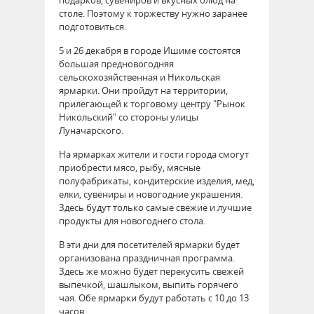
подарков, сувениров и вкусных блюд на
столе. Поэтому к торжеству нужно заранее
подготовиться.
5 и 26 декабря в городе Ишиме состоятся
большая предновогодняя
сельскохозяйственная и Никольская
ярмарки. Они пройдут на территории,
прилегающей к торговому центру "Рынок
Никольский" со стороны улицы
Луначарского.
На ярмарках жители и гости города смогут
приобрести мясо, рыбу, мясные
полуфабрикаты, кондитерские изделия, мед,
елки, сувениры и новогодние украшения.
Здесь будут только самые свежие и лучшие
продукты для новогоднего стола.
В эти дни для посетителей ярмарки будет
организована праздничная программа.
Здесь же можно будет перекусить свежей
выпечкой, шашлыком, выпить горячего
чая. Обе ярмарки будут работать с 10 до 13
часов.