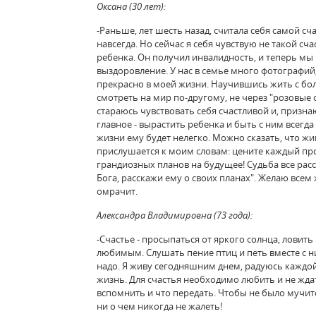
Оксана (30 лет):
-Раньше, лет шесть назад, считала себя самой сча
навсегда. Но сейчас я себя чувствую не такой с
ребенка. Он получил инвалидность, и теперь мы 
выздоровление. У нас в семье много фотографий,
прекрасно в моей жизни. Научившись жить с бол
смотреть на мир по-другому, не через "розовые 
стараюсь чувствовать себя счастливой и, признаю
главное - вырастить ребенка и быть с ним всегда
жизни ему будет нелегко. Можно сказать, что жи
прислушается к моим словам: цените каждый прож
грандиозных планов на будущее! Судьба все рас
Бога, расскажи ему о своих планах". Желаю всем 
омрачит.
Александра Владимировна (73 года):
-Счастье - просыпаться от яркого солнца, ловить 
любимым. Слушать пение птиц и петь вместе с ни
надо. Я живу сегодняшним днем, радуюсь каждой
жизнь. Для счастья необходимо любить и не жда
вспомнить и что передать. Чтобы не было мучит
ни о чем никогда не жалеть!