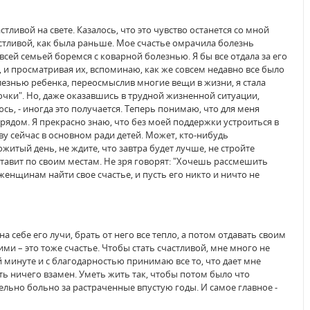
стливой на свете. Казалось, что это чувство останется со мной
частливой, как была раньше. Мое счастье омрачила болезнь
всей семьей боремся с коварной болезнью. Я бы все отдала за его
 и просматривая их, вспоминаю, как же совсем недавно все было
езнью ребенка, переосмыслив многие вещи в жизни, я стала
очки". Но, даже оказавшись в трудной жизненной ситуации,
сь, - иногда это получается. Теперь понимаю, что для меня
 рядом. Я прекрасно знаю, что без моей поддержки устроиться в
ву сейчас в основном ради детей. Может, кто-нибудь
итый день, не ждите, что завтра будет лучше, не стройте
ставит по своим местам. Не зря говорят: "Хочешь рассмешить
женщинам найти свое счастье, и пусть его никто и ничто не
на себе его лучи, брать от него все тепло, а потом отдавать своим
ми – это тоже счастье. Чтобы стать счастливой, мне много не
 минуте и с благодарностью принимаю все то, что дает мне
ть ничего взамен. Уметь жить так, чтобы потом было что
ельно больно за растраченные впустую годы. И самое главное -