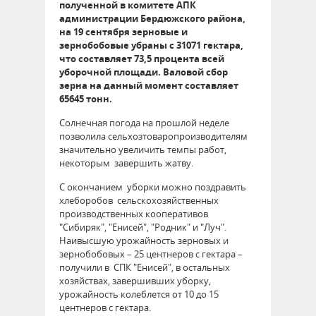
полученной в комитете АПК
администрации Бердюжского района,
на 19 сентября зерновые и
зернобобовые убраны с 31071 гектара,
что составляет 73,5 процента всей
уборочной площади. Валовой сбор
зерна на данный момент составляет
65645 тонн.
Солнечная погода на прошлой неделе
позволила сельхозтоваропроизводителям
значительно увеличить темпы работ,
некоторым завершить жатву.
С окончанием уборки можно поздравить
хлеборобов сельскохозяйственных
производственных кооперативов
"Сибиряк", "Енисей", "Родник" и "Луч".
Наивысшую урожайность зерновых и
зернобобовых – 25 центнеров с гектара –
получили в СПК "Енисей", в остальных
хозяйствах, завершивших уборку,
урожайность колеблется от 10 до 15
центнеров с гектара.