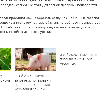
вить на сутки на грядах. После этого чеснок нужно выложить
е попадали солнечные лучи. Для полной просушки понадобится
о после просушки можно обрезать ботву. Так, чесночные головки
ошо хранится в темном месте (чулан, погреб), если температура
в. При обеспечении хранилища надлежащей вентиляцией и
лезных свойств, до нового урожая.
03.08.2026 - Памятка по
профилактике ящура
животных
у
05.08.2026 - Памятка о
грономы
запрете использования
пищевых отходов для
кормления свиней