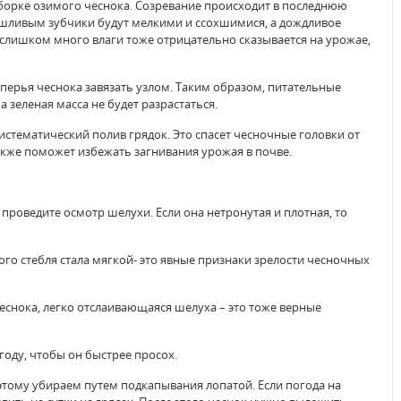
уборке озимого чеснока. Созревание происходит в последнюю
асушливым зубчики будут мелкими и ссохшимися, а дождливое
слишком много влаги тоже отрицательно сказывается на урожае,
 перья чеснока завязать узлом. Таким образом, питательные
 зеленая масса не будет разрастаться.
истематический полив грядок. Это спасет чесночные головки от
акже поможет избежать загнивания урожая в почве.
 проведите осмотр шелухи. Если она нетронутая и плотная, то
ого стебля стала мягкой- это явные признаки зрелости чесночных
чеснока, легко отслаивающаяся шелуха – это тоже верные
оду, чтобы он быстрее просох.
этому убираем путем подкапывания лопатой. Если погода на