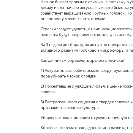
Чеснок бывает яровым и озимым, я расскажу о 
декаду июля, начало августа. Если лето было з
содействует выращиванию крупных головок. Но 
он попросту может сгнить в земле.
Стрелки следует удалить, а начинающие желтеть
вещества будут направлены в корневую систему, а
За 3 недели до сбора урожая нужно прекратить с
активного развития грибковой микрофлоры, а т
Как дачникам определить зрелость чеснока?
1) Аккуратно разгребите землю вокруг луковиц и
пора убирать чеснок с грядки.
2) Пожелтевшие и увядшие листья, а шейка ложн
головок.
3) Растрескавшиеся соцветия и твердая головка 
признаки созревания культуры.
Уборку чеснока проводим в сухую солнечную пог
Корневая система овоща достаточно развита, по