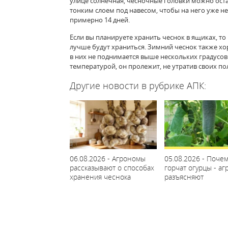
улице солнечная, чесночные головки можно оста
тонким слоем под навесом, чтобы на него уже н
примерно 14 дней.
Если вы планируете хранить чеснок в ящиках, т
лучше будут храниться. Зимний чеснок также хор
в них не поднимается выше нескольких градусо
температурой, он пролежит, не утратив своих по
Другие новости в рубрике АПК:
06.08.2026 - Агрономы
05.08.2026 - Почем
рассказывают о способах
горчат огурцы - а
хранения чеснока
разъясняют