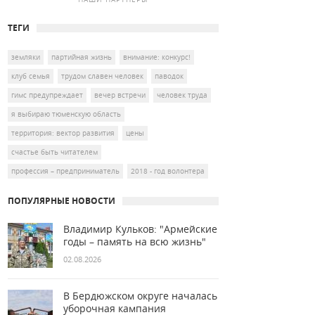
ТЕГИ
земляки
партийная жизнь
внимание: конкурс!
клуб семья
трудом славен человек
паводок
гимс предупреждает
вечер встречи
человек труда
я выбираю тюменскую область
территория: вектор развития
цены
счастье быть читателем
профессия – предприниматель
2018 - год волонтера
ПОПУЛЯРНЫЕ НОВОСТИ
Владимир Кульков: "Армейские
годы – память на всю жизнь"
02.08.2026
В Бердюжском округе началась
уборочная кампания