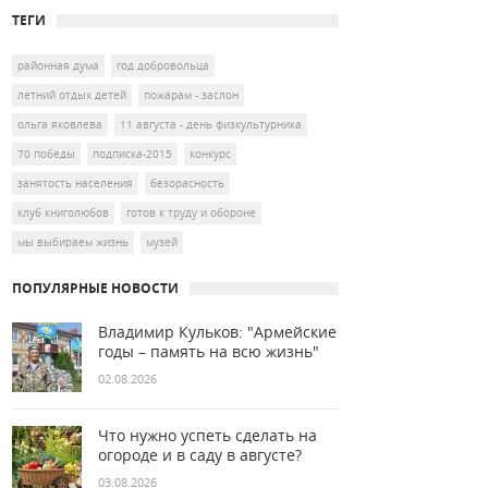
ТЕГИ
районная дума
год добровольца
летний отдых детей
пожарам - заслон
ольга яковлева
11 августа - день физкультурника
70 победы
подписка-2015
конкурс
занятость населения
безорасность
клуб книголюбов
готов к труду и обороне
мы выбираем жизнь
музей
ПОПУЛЯРНЫЕ НОВОСТИ
Владимир Кульков: "Армейские
годы – память на всю жизнь"
02.08.2026
Что нужно успеть сделать на
огороде и в саду в августе?
03.08.2026