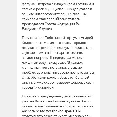
форума – встреча с Владимиром Путиным и
сессия о роли муниципальных депутатов в
защите интересов жителей. Ее главным
спикером стал первый заместитель
председателя Совета Федерации РФ
Владимир Якушев.
Председатель Тобольской гордумы Андрей
Ходосевич отметил, что главы городов,
депутаты, представители дум внимательно
слушают темы на пленарных сессиях,
задают вопросы. В перерывах между
лекциями ведут дискуссии. "В каждом
муниципалитете по-разному решают
проблемы, очень интересно познакомиться
с наработками коллег. Весь этот богатый
опыт мы уже скоро привезем домой, в свои
города", - сказал он.
По словам председателя думы Тюменского
района Валентина Клименко, важно было
посетить максимальное количество сессий,
насколько это позволило время. Он
отметил, что везде от участников звучали