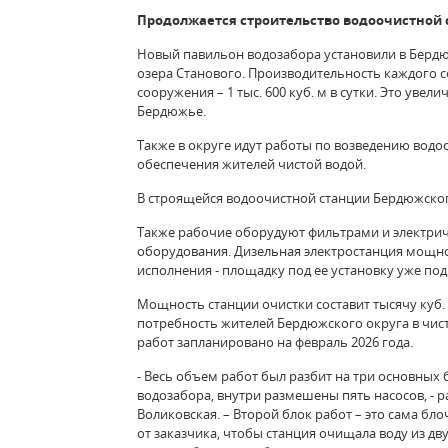
Продолжается строительство водоочистной
Новый павильон водозабора установили в Бердюж
озера Станового. Производительность каждого с
сооружения – 1 тыс. 600 куб. м в сутки. Это уве
Бердюжье.
Также в округе идут работы по возведению водо
обеспечения жителей чистой водой.
В строящейся водоочистной станции Бердюжског
Также рабочие оборудуют фильтрами и электри
оборудования. Дизельная электростанция мощно
исполнения - площадку под ее установку уже под
Мощность станции очистки составит тысячу куб. 
потребность жителей Бердюжского округа в чист
работ запланировано на февраль 2026 года.
- Весь объем работ был разбит на три основных
водозабора, внутри размешены пять насосов, - 
Воликовская. – Второй блок работ – это сама бл
от заказчика, чтобы станция очищала воду из дву