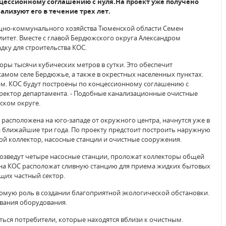
нцессионному соглашению с нуля.На проект уже получено
лизуют его в течение трех лет.
ищно-коммунального хозяйства Тюменской области Семен
литет. Вместе с главой Бердюжского округа Александром
ку для строительства КОС.
оры тысячи кубических метров в сутки. Это обеспечит
самом селе Бердюжье, а также в окрестных населенных пунктах.
орм. КОС будут построены по концессионному соглашению с
иректор департамента. - Подобные канализационные очистные
ском округе.
расположена на юго-западе от окружного центра, начнутся уже в
на ближайшие три года. По проекту предстоит построить наружную
ой коллектор, насосные станции и очистные сооружения.
возведут четыре насосные станции, проложат коллекторы общей
на КОС расположат сливную станцию для приема жидких бытовых
щих частный сектор.
сомую роль в создании благоприятной экологической обстановки.
ивания оборудования.
ься потребители, которые находятся вблизи к очистным.