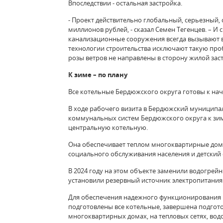
Впоследствии - остальная застройка.
- Проект действительно глобальный, серьезный
миллионов рублей, - сказал Семен Тегенцев. – И
канализационные сооружения всегда вызывают в
технологии строительства исключают такую про
розы ветров не направлены в сторону жилой зас
К зиме – по плану
Все котельные Бердюжского округа готовы к нач
В ходе рабочего визита в Бердюжский муниципа
коммунальных систем Бердюжского округа к зим
центральную котельную.
Она обеспечивает теплом многоквартирные дома
социального обслуживания населения и детский 
В 2024 году на этом объекте заменили водогрей
установили резервный источник электропитания
Для обеспечения надежного функционирования 
подготовлены все котельные, завершена подгот
многоквартирных домах, на тепловых сетях, вод