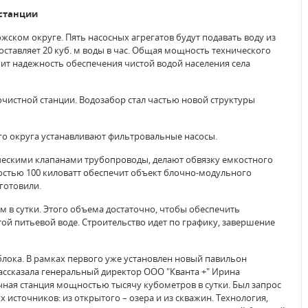
 станции
ском округе. Пять насосных агрегатов будут подавать воду из
оставляет 20 куб. м воды в час. Общая мощность технического
личит надежность обеспечения чистой водой населения села
очистной станции. Водозабор стал частью новой структуры
о округа устанавливают фильтровальные насосы.
ческими клапанами трубопроводы, делают обвязку емкостного
стью 100 киловатт обеспечит объект блочно-модульного
готовили.
м в сутки. Этого объема достаточно, чтобы обеспечить
ой питьевой воде. Строительство идет по графику, завершение
 блока. В рамках первого уже установлен новый павильон
рассказала генеральный директор ООО "Кванта +" Ирина
очная станция мощностью тысячу кубометров в сутки. Был запрос
х источников: из открытого – озера и из скважин. Технология,