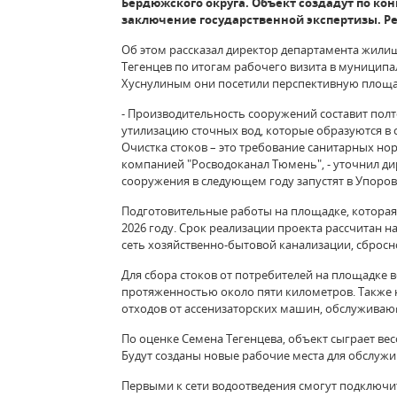
Бердюжского округа. Объект создадут по ко
заключение государственной экспертизы. Реа
Об этом рассказал директор департамента жил
Тегенцев по итогам рабочего визита в муниципа
Хуснулиным они посетили перспективную площад
- Производительность сооружений составит полт
утилизацию сточных вод, которые образуются в 
Очистка стоков – это требование санитарных н
компанией "Росводоканал Тюмень", - уточнил д
сооружения в следующем году запустят в Упоров
Подготовительные работы на площадке, которая 
2026 году. Срок реализации проекта рассчитан 
сеть хозяйственно-бытовой канализации, сбросн
Для сбора стоков от потребителей на площадке 
протяженностью около пяти километров. Также 
отходов от ассенизаторских машин, обслуживаю
По оценке Семена Тегенцева, объект сыграет ве
Будут созданы новые рабочие места для обслуж
Первыми к сети водоотведения смогут подключит