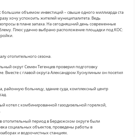
, с большим объемом инвестиций – свыше одного миллиарда ста
 сразу хочу успокоить жителей муниципалитета. Ведь
опросы в плане запаха. На сегодняшний день современные
блему. Плюс удачно выбрано расположение площадки под КОС:
тройки.
алу отопительного сезона.
льный округ Семен Тегенцев проверил подготовку
е. Вместе с главой округа Александром Хуснулиным он посетил
, районную больницу, здание суда, комплексный центр
сад.
ный котел с комбинированной газодизельной горелкой,
.
в отопительный период в Бердюжском округе были
овка социальных объектов, проведены работы в
озаборах и водоочистных станциях.