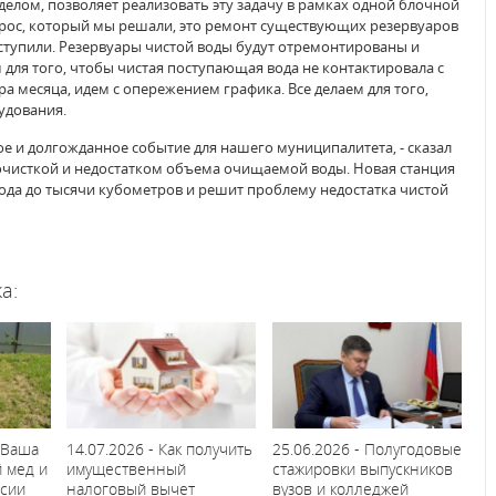
елом, позволяет реализовать эту задачу в рамках одной блочной
прос, который мы решали, это ремонт существующих резервуаров
иступили. Резервуары чистой воды будут отремонтированы и
я того, чтобы чистая поступающая вода не контактировала с
а месяца, идем с опережением графика. Все делаем для того,
удования.
ое и долгожданное событие для нашего муниципалитета, - сказал
 очисткой и недостатком объема очищаемой воды. Новая станция
да до тысячи кубометров и решит проблему недостатка чистой
а:
"Ваша
14.07.2026 - Как получить
25.06.2026 - Полугодовые
й мед и
имущественный
стажировки выпускников
рсии
налоговый вычет
вузов и колледжей