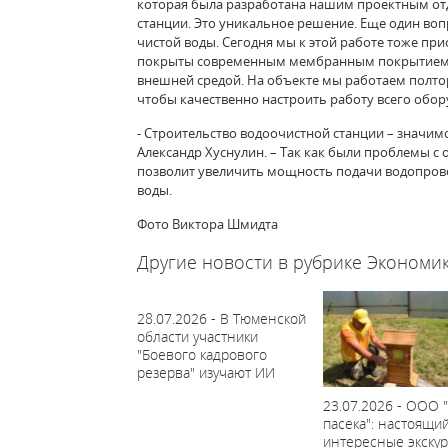
которая была разработана нашим проектным отд
станции. Это уникальное решение. Еще один во
чистой воды. Сегодня мы к этой работе тоже пр
покрыты современным мембранным покрытием дл
внешней средой. На объекте мы работаем полтор
чтобы качественно настроить работу всего обор
- Строительство водоочистной станции – значим
Александр Хуснулин. – Так как были проблемы с
позволит увеличить мощность подачи водопрово
воды.
Фото Виктора Шмидта
Другие новости в рубрике Экономик
28.07.2026 - В Тюменской
области участники
"Боевого кадрового
резерва" изучают ИИ
23.07.2026 - ООО 
пасека": настоящи
интересные экску