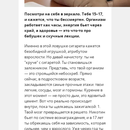
Посмотри на себя в зеркало. Тебе 15–17,
и кажется, что ты бессмертен. Организм
работает как часы, энергия бьет через
край, а здоровье — это что-то про
бабушек и скучные лекции.
Именно в этой ловушке сигарета кажется
безобидной игрушкой, атрибутом
взрослости. Но давай начистоту: ты не
"круче" с сигаретой. Ты становишься
заложником. Представь, что твой организм
— это строящийся небоскреб. Прямо
сейчас, в подростковом возрасте,
закладываются самые прочные этажи: твои
легкие, сосуды, мозг и гормоны. Курение в
этот момент — не просто дым, это ядовитый
цемент. Вот что реально происходит
внутри, пока ты щелкаешь зажигалкой: 1.
Твой мозг превращается в решето. Никотин
бьет по системе вознаграждения, и в 17 лет
ты обрекаешь себя на зависимость, которая
сильнее, чем у взрослого. Уже через год ты