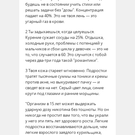
будешь не в состоянии учить стихи или
решать задачи без "дозы". Концентрация
падает на 40%. Это не твоя лень — это
угарный газ в крови.
2 Ты задыхаешься, когда целуешься.
Курение сужает сосуды на 25%. Отдышка,
холодные руки, проблемы с потенцией у
мальчиков и сбои цикла у девочек — это не
то, что случается в 60. Это случится с тобой
через два-три года такой "романтики".
3 Твоя кожа стареет мгновенно. Подростки
тратят тысячные суммы на тоники и кремы
против акне, но выкуривают пачку — и
сводят все на нет. Серый цвет лица, синие
круги под глазами и ранние морщины.
"Организм в 15 лет может выдержать
ударную дозу никотина без тошноты. Но он
никогда не простит вам того, что вы украли
у него эти пять лет здорового роста. Легкие
подростка восстанавливаются дольше, чем
легкие взрослого заядлого курильщика,