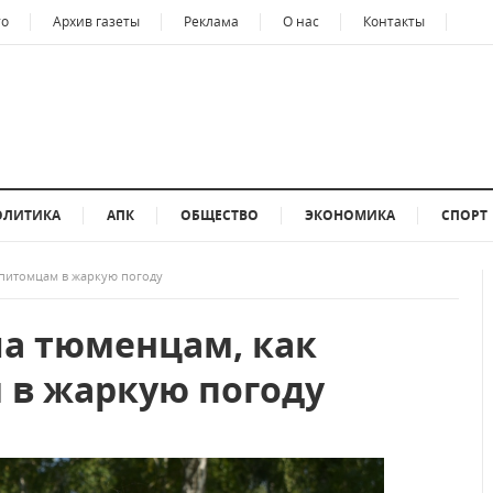
то
Архив газеты
Реклама
О нас
Контакты
ОЛИТИКА
АПК
ОБЩЕСТВО
ЭКОНОМИКА
СПОРТ
 питомцам в жаркую погоду
ла тюменцам, как
 в жаркую погоду