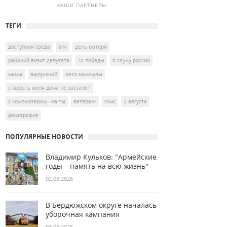
НАШИ ПАРТНЕРЫ
ТЕГИ
доступная среда
апк
день матери
рабочий визит депутата
70 победы
я служу россии
мамы
выпускной
лето каникулы
старость меня дома не застанет
с компьютером - на ты
ветеран?
гимс
2 августа
демография
ПОПУЛЯРНЫЕ НОВОСТИ
Владимир Кульков: "Армейские
годы – память на всю жизнь"
02.08.2026
В Бердюжском округе началась
уборочная кампания
03.08.2026