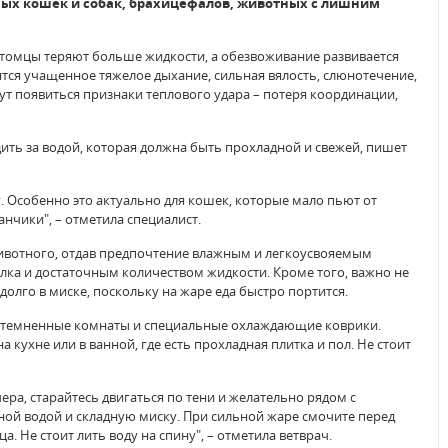
ых кошек и собак, брахицефалов, животных с лишним
итомцы теряют больше жидкости, а обезвоживание развивается
ся учащенное тяжелое дыхание, сильная вялость, слюнотечение,
огут появиться признаки теплового удара – потеря координации,
дить за водой, которая должна быть прохладной и свежей, пишет
. Особенно это актуально для кошек, которые мало пьют от
нчики", – отметила специалист.
ивотного, отдав предпочтение влажным и легкоусвояемым
ка и достаточным количеством жидкости. Кроме того, важно не
олго в миске, поскольку на жаре еда быстро портится.
затемненные комнаты и специальные охлаждающие коврики.
 кухне или в ванной, где есть прохладная плитка и пол. Не стоит
ера, старайтесь двигаться по тени и желательно рядом с
ной водой и складную миску. При сильной жаре смочите перед
 Не стоит лить воду на спину", – отметила ветврач.