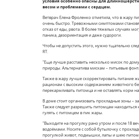
условия особенно опасны для длинношерстн
весом и проблемами с сердцем.
Ветврач Елена Фроленко отметила, что в жару п
очень быстро. Тревожными симптомами становят
отказ от еды, рвота. В более тяжелых случаях м
паника, дезориентация и даже судороги.
Чтобы не допустить этого, нужно тщательно сле
RT.
"Еще лучше расставить несколько мисок по дому
природы. Альтернатива мискам – питьевые фонта
Также в жару лучше скорректировать питание ж
рационам с высоким содержанием животного бел
перекармливать питомца и не оставлять корм над
В доме стоит организовать прохладные зоны – 
Также следует разрешить питомцам находиться на
гулять с питомцем в пик жары.
"Выходите на прогулку рано утром и после 18 веч
водоёмами. Носите с собой бутылочку с прохлад
прогулкой живот, подмышки, лапы и шею питомца.