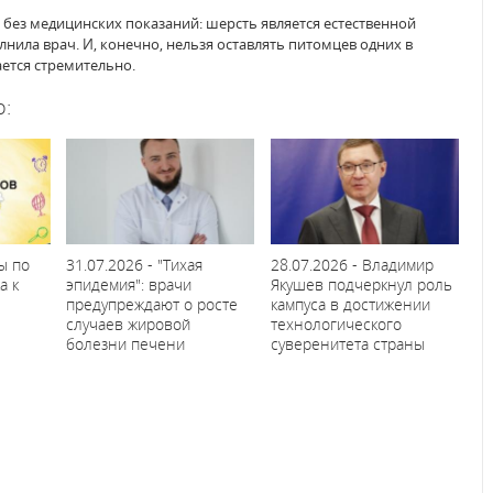
 без медицинских показаний: шерсть является естественной
нила врач. И, конечно, нельзя оставлять питомцев одних в
ается стремительно.
о:
ы по
31.07.2026 - "Тихая
28.07.2026 - Владимир
а к
эпидемия": врачи
Якушев подчеркнул роль
предупреждают о росте
кампуса в достижении
случаев жировой
технологического
болезни печени
суверенитета страны