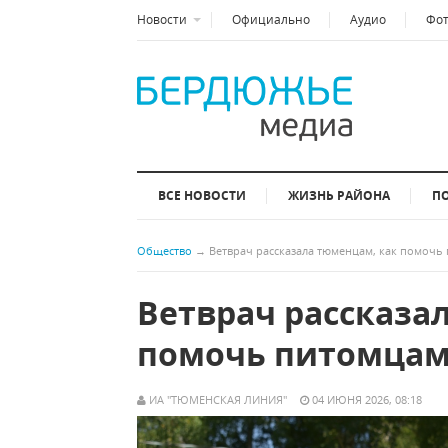
Новости
Официально
Аудио
Фо
ВСЕ НОВОСТИ
ЖИЗНЬ РАЙОНА
П
Общество
→
Ветврач рассказала тюменцам, как помочь
Ветврач рассказа
помочь питомцам
ИА "ТЮМЕНСКАЯ ЛИНИЯ"
04 ИЮНЯ 2026, 08:18