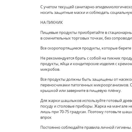
С учетом текущей санитарно-эпидемиологическо
носить защитные маски и соблюдать социальну
НА ПИКНИК
Пищевые продукты приобретайте в стационарных
в сомнительных торговых точках, без сопровод
Все скоропортящиеся продукты, которые берете 
Не рекомендуется брать с собой на пикник про
продукты, яйца и кондитерские изделия с кремо
микробов.
Все продукты должны быть защищены от насеко
переносчиками патогенных микроорганизмов. О
крышкой или заверните в пищевую плёнку.
Для жарки шашлыков используйте готовый древе
посуду и столовые приборы. Жарка на мангале 
лишь при 70-75 градусах. Поэтому готовьте шаш
впрок
Постоянно соблюдайте правила личной гигиены.