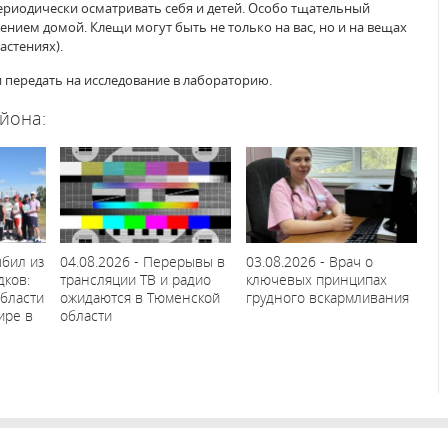
риодически осматривать себя и детей. Особо тщательный
ием домой. Клещи могут быть не только на вас, но и на вещах
астениях).
 и передать на исследование в лабораторию.
йона:
ыбил из
04.08.2026 - Перерывы в
03.08.2026 - Врач о
дков:
трансляции ТВ и радио
ключевых принципах
бласти
ожидаются в Тюменской
грудного вскармливания
ире в
области