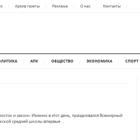
то
Архив газеты
Реклама
О нас
Контакты
ОЛИТИКА
АПК
ОБЩЕСТВО
ЭКОНОМИКА
СПОРТ
росток и закон». Именно в этот день, праздновался Всемирный
южской средней школы впервые …