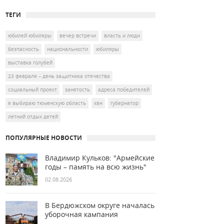
ТЕГИ
юбилей юбиляры
вечер встречи
власть и люди
безпасность
национальности
юбиляры
выставка голубей
23 февраля – день защитника отечества
социальный проект
занятость
адреса победителей
я выбираю тюменскую область
квн
губернатор
летний отдых детей
ПОПУЛЯРНЫЕ НОВОСТИ
Владимир Кульков: "Армейские
годы – память на всю жизнь"
02.08.2026
В Бердюжском округе началась
уборочная кампания