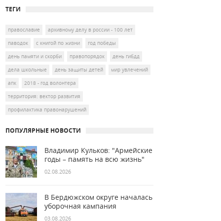
ТЕГИ
православие
архивному делу в россии - 100 лет
паводок
с книгой по жизни
год победы
день памяти и скорби
правопорядок
день гибдд
дела школьные
день защиты детей
мир увлечений
апк
2018 - год волонтера
территория: вектор развития
профилактика правонарушений
ПОПУЛЯРНЫЕ НОВОСТИ
Владимир Кульков: "Армейские
годы – память на всю жизнь"
02.08.2026
В Бердюжском округе началась
уборочная кампания
03.08.2026