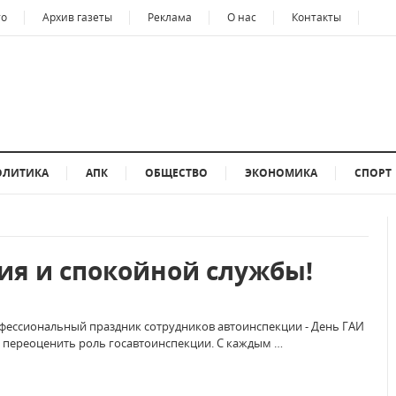
то
Архив газеты
Реклама
О нас
Контакты
ОЛИТИКА
АПК
ОБЩЕСТВО
ЭКОНОМИКА
СПОРТ
ия и спокойной службы!
офессиональный праздник сотрудников автоинспекции - День ГАИ
о переоценить роль госавтоинспекции. С каждым …