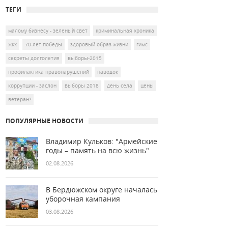
ТЕГИ
малому бизнесу - зеленый свет
криминальная хроника
жкх
70-лет победы
здоровый образ жизни
гимс
секреты долголетия
выборы-2015
профилактика правонарушений
паводок
коррупции - заслон
выборы 2018
день села
цены
ветеран?
ПОПУЛЯРНЫЕ НОВОСТИ
Владимир Кульков: "Армейские
годы – память на всю жизнь"
02.08.2026
В Бердюжском округе началась
уборочная кампания
03.08.2026