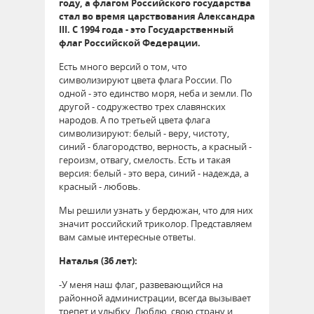
году, а флагом Российского государства
стал во время царствования Александра
III. С 1994 года - это Государственный
флаг Российской Федерации.
Есть много версий о том, что
символизируют цвета флага России. По
одной - это единство моря, неба и земли. По
другой - содружество трех славянских
народов. А по третьей цвета флага
символизируют: белый - веру, чистоту,
синий - благородство, верность, а красный -
героизм, отвагу, смелость. Есть и такая
версия: белый - это вера, синий - надежда, а
красный - любовь.
Мы решили узнать у бердюжан, что для них
значит российский триколор. Представляем
вам самые интересные ответы.
Наталья (36 лет):
-У меня наш флаг, развевающийся на
районной администрации, всегда вызывает
трепет и улыбку. Люблю свою страну и