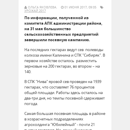
ОЛЬГА ЯКОВЛЕВА.
01 ИЮНЯ 2017, 09:05
УРОЖАЙ 2017
По информации, полученной из
комитета АПК администрации района,
на 31 мая большинство
сельскохозяйственных предприятий
завершили посевную кампанию.
На последних гектарах ведут сев полеводы
колхоза имени Калинина и СПК "Сибиряк". В
первом хозяйстве осталось разместить
зерновые на 200 гектарах, во втором – на
140.
В СПК "Нива" яровой сев проведен на 1939
гектарах, что составляет 76 процентов
общей площади. Работы здесь осталось на
два-три дня, но темпы посевной сдерживает
погода.
Самая большая посевная площадь в районе
в хозрасчетных подразделениях
агрохолдинга "Юбилейный" - почти 21