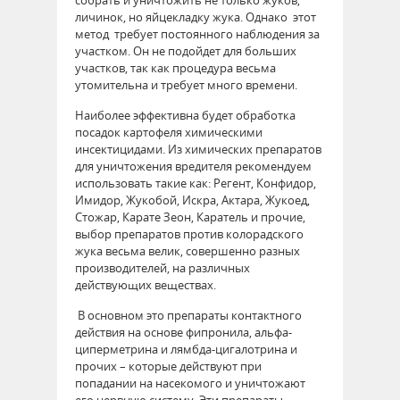
личинок, но яйцекладку жука. Однако этот
метод требует постоянного наблюдения за
участком. Он не подойдет для больших
участков, так как процедура весьма
утомительна и требует много времени.
Наиболее эффективна будет обработка
посадок картофеля химическими
инсектицидами. Из химических препаратов
для уничтожения вредителя рекомендуем
использовать такие как: Регент, Конфидор,
Имидор, Жукобой, Искра, Актара, Жукоед,
Стожар, Карате Зеон, Каратель и прочие,
выбор препаратов против колорадского
жука весьма велик, совершенно разных
производителей, на различных
действующих веществах.
В основном это препараты контактного
действия на основе фипронила, альфа-
циперметрина и лямбда-цигалотрина и
прочих – которые действуют при
попадании на насекомого и уничтожают
его нервную систему. Эти препараты