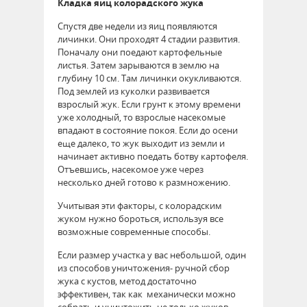
Кладка яиц колорадского жука
Спустя две недели из яиц появляются
личинки. Они проходят 4 стадии развития.
Поначалу они поедают картофельные
листья. Затем зарываются в землю на
глубину 10 см. Там личинки окукливаются.
Под землей из куколки развивается
взрослый жук. Если грунт к этому времени
уже холодный, то взрослые насекомые
впадают в состояние покоя. Если до осени
еще далеко, то жук выходит из земли и
начинает активно поедать ботву картофеля.
Отъевшись, насекомое уже через
несколько дней готово к размножению.
Учитывая эти факторы, с колорадским
жуком нужно бороться, используя все
возможные современные способы.
Если размер участка у вас небольшой, один
из способов уничтожения- ручной сбор
жука с кустов, метод достаточно
эффективен, так как механически можно
собрать и уничтожить не только жуков,