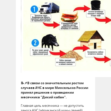
📝📌В связи со значительным ростом
случаев АЧС в мире Минсельхоз России
принял решение о проведении
месячника "Дикий кабан".
Главная цель месячника — не допустить
заноса АЧС (африканской чумы свиней),