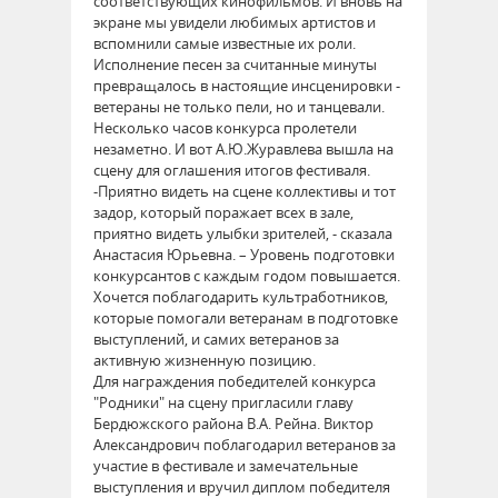
соответствующих кинофильмов. И вновь на
экране мы увидели любимых артистов и
вспомнили самые известные их роли.
Исполнение песен за считанные минуты
превращалось в настоящие инсценировки -
ветераны не только пели, но и танцевали.
Несколько часов конкурса пролетели
незаметно. И вот А.Ю.Журавлева вышла на
сцену для оглашения итогов фестиваля.
-Приятно видеть на сцене коллективы и тот
задор, который поражает всех в зале,
приятно видеть улыбки зрителей, - сказала
Анастасия Юрьевна. – Уровень подготовки
конкурсантов с каждым годом повышается.
Хочется поблагодарить культработников,
которые помогали ветеранам в подготовке
выступлений, и самих ветеранов за
активную жизненную позицию.
Для награждения победителей конкурса
"Родники" на сцену пригласили главу
Бердюжского района В.А. Рейна. Виктор
Александрович поблагодарил ветеранов за
участие в фестивале и замечательные
выступления и вручил диплом победителя