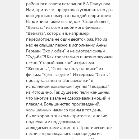
районного совета ветеранов Е.А.Плясунова.
Нам, зрителям, предстояло услышать по два
концертных номера от каждой территории.
Вспомнили такие песни, как "Старый клен",
"Девчата" из всеми любимого фильма
"Девчата", который я, например,
пересмотрела не один десяток раз. Кто из
нас не слышал песню в исполнении Анны
Герман "Эхо любви" и не смотрел фильм
"Судьба"?! Как трогательно и нежно звучали
песни "Старый вальсок" из фильма
"Женщины", "Стою на полустаночке" из
фильма "День за днем". Из сериала "Сваты"
прозвучала песня "Занавесочки" в
исполнении вокальной группы "Гвоздика"
из Истошино. Так душевно пели женщины,
что многие в зале не сдерживали эмоций и
плакали. Большинство произведений,
услышанных нами со сцены в тот день,
были хорошо знакомы зрителям, многие
подпевали и поддерживали
аплодисментами артистов. Практически все
песни сопровождались видеорядом из