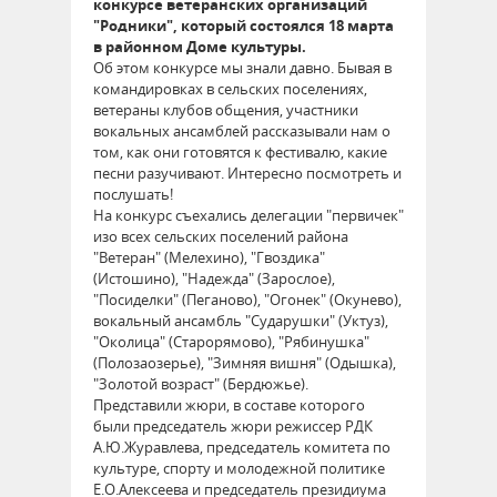
конкурсе ветеранских организаций
"Родники", который состоялся 18 марта
в районном Доме культуры.
Об этом конкурсе мы знали давно. Бывая в
командировках в сельских поселениях,
ветераны клубов общения, участники
вокальных ансамблей рассказывали нам о
том, как они готовятся к фестивалю, какие
песни разучивают. Интересно посмотреть и
послушать!
На конкурс съехались делегации "первичек"
изо всех сельских поселений района
"Ветеран" (Мелехино), "Гвоздика"
(Истошино), "Надежда" (Зарослое),
"Посиделки" (Пеганово), "Огонек" (Окунево),
вокальный ансамбль "Сударушки" (Уктуз),
"Околица" (Старорямово), "Рябинушка"
(Полозаозерье), "Зимняя вишня" (Одышка),
"Золотой возраст" (Бердюжье).
Представили жюри, в составе которого
были председатель жюри режиссер РДК
А.Ю.Журавлева, председатель комитета по
культуре, спорту и молодежной политике
Е.О.Алексеева и председатель президиума