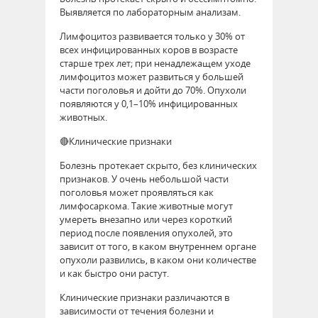
Выявляется по лабораторным анализам.
Лимфоцитоз развивается только у 30% от
всех инфицированных коров в возрасте
старше трех лет; при ненадлежащем уходе
лимфоцитоз может развиться у большей
части поголовья и дойти до 70%. Опухоли
появляются у 0,1–10% инфицированных
животных.
🔴Клинические признаки
Болезнь протекает скрыто, без клинических
признаков. У очень небольшой части
поголовья может проявляться как
лимфосаркома. Такие животные могут
умереть внезапно или через короткий
период после появления опухолей, это
зависит от того, в каком внутреннем органе
опухоли развились, в каком они количестве
и как быстро они растут.
Клинические признаки различаются в
зависимости от течения болезни и