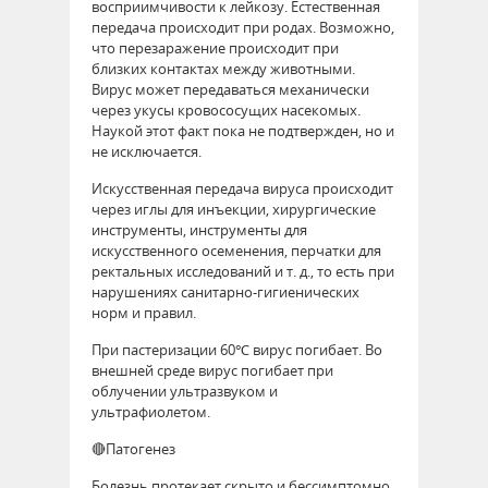
восприимчивости к лейкозу. Естественная
передача происходит при родах. Возможно,
что перезаражение происходит при
близких контактах между животными.
Вирус может передаваться механически
через укусы кровососущих насекомых.
Наукой этот факт пока не подтвержден, но и
не исключается.
Искусственная передача вируса происходит
через иглы для инъекции, хирургические
инструменты, инструменты для
искусственного осеменения, перчатки для
ректальных исследований и т. д., то есть при
нарушениях санитарно-гигиенических
норм и правил.
При пастеризации 60℃ вирус погибает. Во
внешней среде вирус погибает при
облучении ультразвуком и
ультрафиолетом.
🔴Патогенез
Болезнь протекает скрыто и бессимптомно.