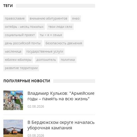
ТЕГИ
православие
вниманию абитуриентов
янао
октябрь - месяц пожилых
твои люди село
социальный проект
ты + я = семья
день российской почты
безопасность двежения
масленица
государственные услуги
юбилеи юбиляры
долгожитель
политика
развитие территории
ПОПУЛЯРНЫЕ НОВОСТИ
Владимир Кульков: "Армейские
годы – память на всю жизнь"
02.08.2026
В Бердюжском округе началась
уборочная кампания
03.08.2026