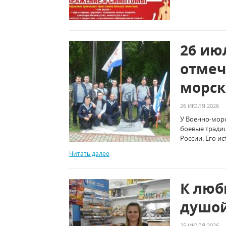
26 ию
отмеч
морск
26 ИЮЛЯ 2026
У Военно-морс
боевые традиц
России. Его ис
Читать далее
К люб
душо
25 ИЮЛЯ 2026