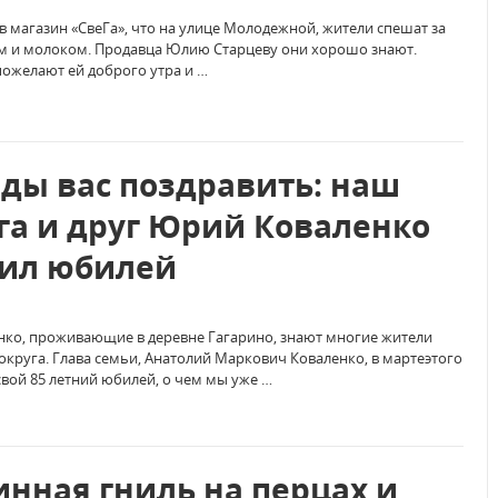
 в магазин «СвеГа», что на улице Молодежной, жители спешат за
м и молоком. Продавца Юлию Старцеву они хорошо знают.
ожелают ей доброго утра и …
ды вас поздравить: наш
га и друг Юрий Коваленко
ил юбилей
нко, проживающие в деревне Гагарино, знают многие жители
круга. Глава семьи, Анатолий Маркович Коваленко, в мартеэтого
свой 85 летний юбилей, о чем мы уже …
нная гниль на перцах и