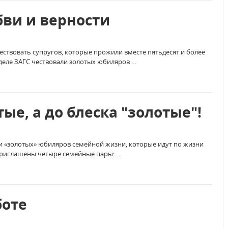
ви и верности
ествовать супругов, которые прожили вместе пятьдесят и более
тделе ЗАГС чествовали золотых юбиляров …
ые, а до блеска "золотые"!
и «золотых» юбиляров семейной жизни, которые идут по жизни
 приглашены четыре семейные пары: …
боте