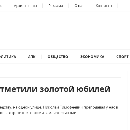
то
Архив газеты
Реклама
О нас
Контакты
ОЛИТИКА
АПК
ОБЩЕСТВО
ЭКОНОМИКА
СПОРТ
отметили золотой юбилей
седству, на одной улице. Николай Тимофеевич преподавал у нас в
овь встретиться с этими замечательными …