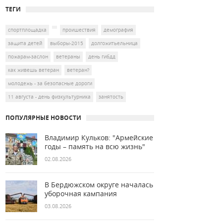
ТЕГИ
спортплощадка
проишествия
демография
защита детей
выборы-2015
долгожитьельница
пожарам-заслон
ветераны
день гибдд
как живешь ветеран
ветеран?
молодежь - за безопасные дороги
11 августа - день физкультурника
занятость
ПОПУЛЯРНЫЕ НОВОСТИ
Владимир Кульков: "Армейские
годы – память на всю жизнь"
02.08.2026
В Бердюжском округе началась
уборочная кампания
03.08.2026