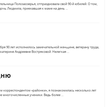
тельница Полозаозерья, отпраздновала свой 90-й юбилей. О том,
 дочь Людмила, приехавшая к маме на день …
бря 90 лет исполнилось замечательной женщине, ветерану труда,
катерине Андреевне Востряковой. Нелегкая …
дню
м корреспондентом «районки», я познакомилась несколько лет
и ее многочисленные ученики. Ведь более …