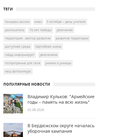
ТЕГИ
пожарам заслон
янао
5 октября – день учителя
долгожитель
70-лет победы
увлечения
территория - вектор развития
развитие территории
доступная среда
партийная жизнь
гибдд информирует
увлеченеия
госпрограмма для села
умники и умницы
наш фотоконкурс
ПОПУЛЯРНЫЕ НОВОСТИ
Владимир Кульков: "Армейские
годы – память на всю жизнь"
02.08.2026
В Бердюжском округе началась
уборочная кампания