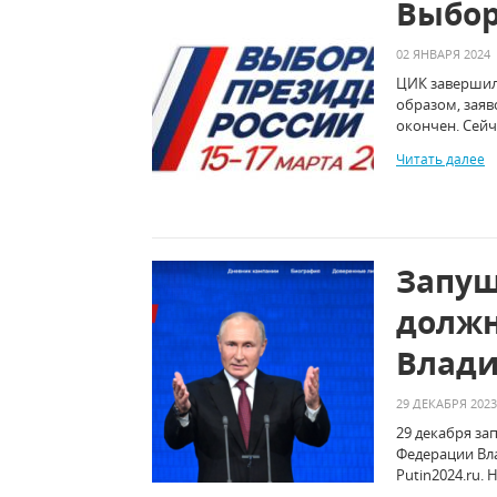
Выбор
02 ЯНВАРЯ 2024
ЦИК завершил 
образом, зая
окончен. Сейч
Читать далее
Запущ
должн
Влади
29 ДЕКАБРЯ 2023
29 декабря за
Федерации Вл
Putin2024.ru.